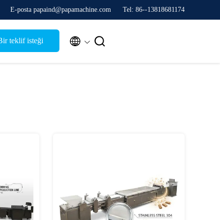
E-posta papaind@papamachine.com
Tel: 86--13818681174


ir teklif isteği