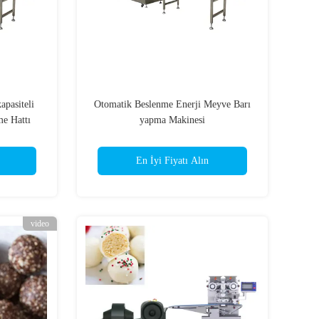
pasiteli
Otomatik Beslenme Enerji Meyve Barı
me Hattı
yapma Makinesi
En İyi Fiyatı Alın
video