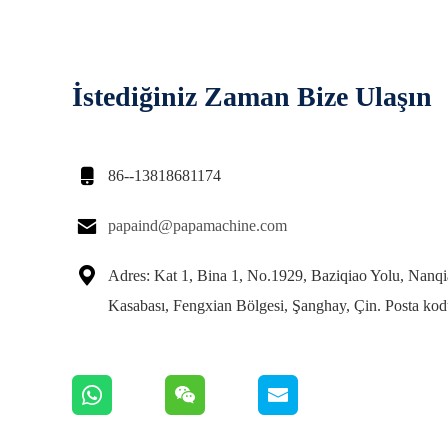
İstediğiniz Zaman Bize Ulaşın

86--13818681174

papaind@papamachine.com

Adres: Kat 1, Bina 1, No.1929, Baziqiao Yolu, Nanq
Kasabası, Fengxian Bölgesi, Şanghay, Çin. Posta ko