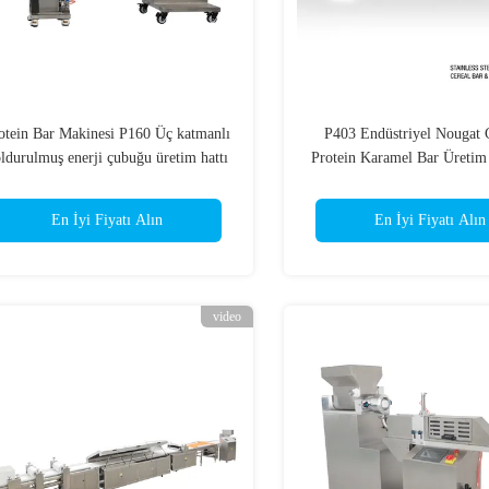
otein Bar Makinesi P160 Üç katmanlı
P403 Endüstriyel Nougat 
ldurulmuş enerji çubuğu üretim hattı
Protein Karamel Bar Üretim
99pcs/min PLC ile enkrustasyon
Kontrol Enrobing Sistem
ekipmanları
En İyi Fiyatı Alın
En İyi Fiyatı Alın
video