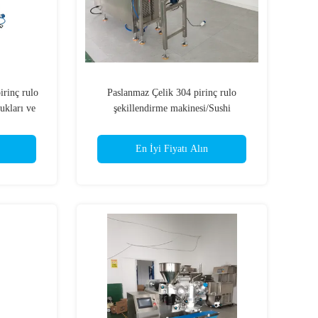
rinç rulo
Paslanmaz Çelik 304 pirinç rulo
ukları ve
şekillendirme makinesi/Sushi
ikada 220V
bölücü/Onigiri yapım makinesi
En İyi Fiyatı Alın