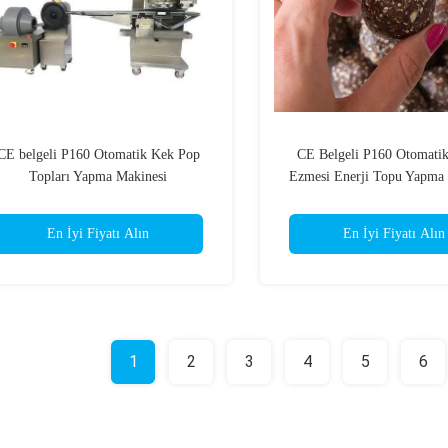
CE belgeli P160 Otomatik Kek Pop
CE Belgeli P160 Otomati
Topları Yapma Makinesi
Ezmesi Enerji Topu Yapma
En İyi Fiyatı Alın
En İyi Fiyatı Alın
1
2
3
4
5
6