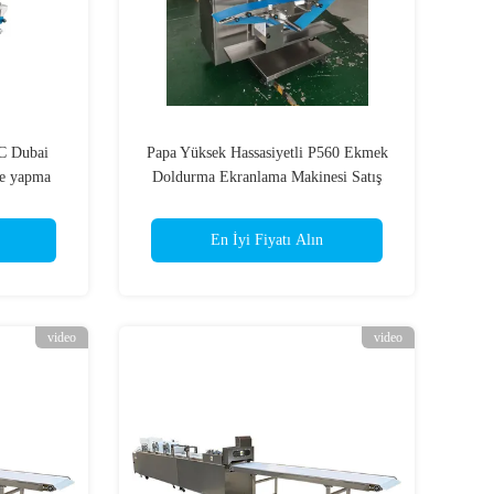
8C Dubai
Papa Yüksek Hassasiyetli P560 Ekmek
ye yapma
Doldurma Ekranlama Makinesi Satış
siyonu ile
için
En İyi Fiyatı Alın
video
video