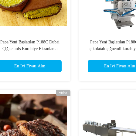
Papa Yeni Başlatılan P188C Dubai
Papa Yeni Başlatılan P18
Çiğnenmiş Kurabiye Ekranlama
çikolatalı çiğnemli kurabi
Makinesi Satış İçin
makinesi hopper ısıtma fonk
En İyi Fiyatı Alın
En İyi Fiyatı Alın
video