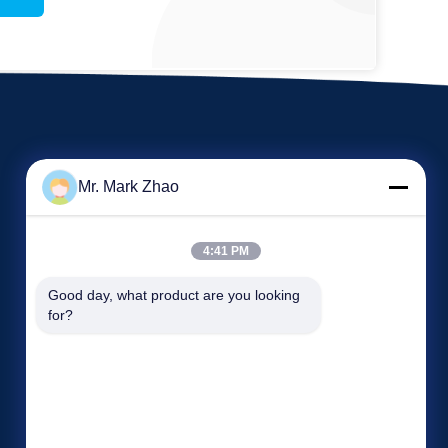
Mr. Mark Zhao
4:41 PM
Olaylar
Good day, what product are you looking 
Bir teklif isteği
for?
Vakalar
Tel: 86--13818681174
Haberler


