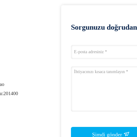
Sorgunuzu doğrudan 
iao
du:201400
Şimdi gönder