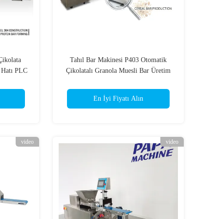
Çikolata
Tahıl Bar Makinesi P403 Otomatik
 Hatı PLC
Çikolatalı Granola Muesli Bar Üretim
i ile
hattı 450KG/H Soğutma Tünelli
Paslanmaz Çelik 304
En İyi Fiyatı Alın
video
video