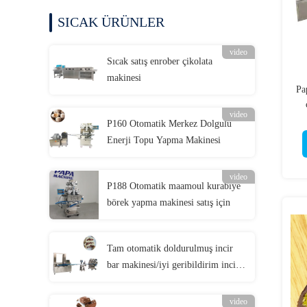
SICAK ÜRÜNLER
video
Sıcak satış enrober çikolata
makinesi
Pa
video
k
P160 Otomatik Merkez Dolgulu
Enerji Topu Yapma Makinesi
video
P188 Otomatik maamoul kurabiye
börek yapma makinesi satış için
Tam otomatik doldurulmuş incir
bar makinesi/iyi geribildirim incir
bar protein bar yapma makinesi
video