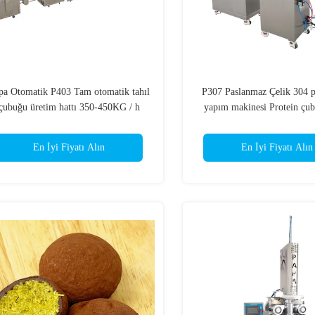
pa Otomatik P403 Tam otomatik tahıl
P307 Paslanmaz Çelik 304 pi
çubuğu üretim hattı 350-450KG / h
yapım makinesi Protein çub
apasite ve paslanmaz çelik 304 inşaat
onigiri için 10-60 adet/dak
tek fazlı
En İyi Fiyatı Alın
En İyi Fiyatı Alın