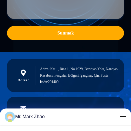
Sunmak
Adres: Kat 1, Bina 1, No.1929, Baziqiao Yolu, Nanqiao
Kasabası, Fengxian Bölgesi, Şanghay, Çin. Posta
Adres :
kodu:201400
papaind@papamachine.com
e-posta
Mr. Mark Zhao