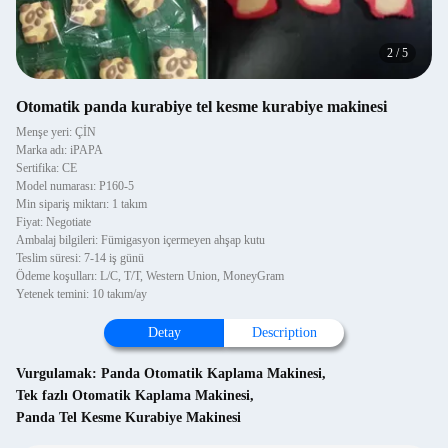
2
/
5
Otomatik panda kurabiye tel kesme kurabiye makinesi
Menşe yeri: ÇİN
Marka adı: iPAPA
Sertifika: CE
Model numarası: P160-5
Min sipariş miktarı: 1 takım
Fiyat: Negotiate
Ambalaj bilgileri: Fümigasyon içermeyen ahşap kutu
Teslim süresi: 7-14 iş günü
Ödeme koşulları: L/C, T/T, Western Union, MoneyGram
Yetenek temini: 10 takım/ay
Detay
Description
Vurgulamak:
Panda Otomatik Kaplama Makinesi
,
Tek fazlı Otomatik Kaplama Makinesi
,
Panda Tel Kesme Kurabiye Makinesi