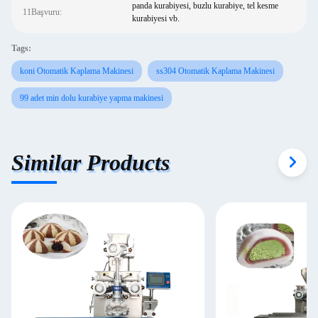
panda kurabiyesi, buzlu kurabiye, tel kesme
11Başvuru:
kurabiyesi vb.
Tags:
koni Otomatik Kaplama Makinesi
ss304 Otomatik Kaplama Makinesi
99 adet min dolu kurabiye yapma makinesi
Similar Products