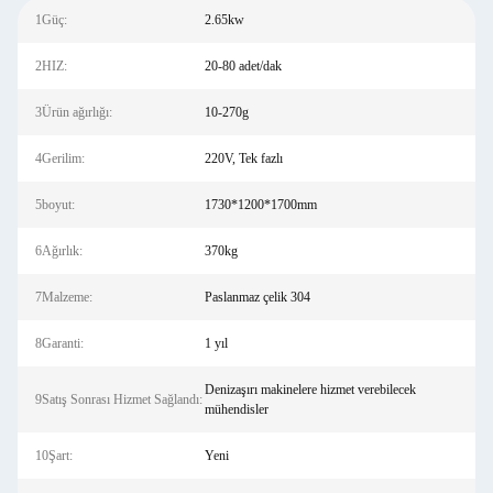
1Güç:
2.65kw
2HIZ:
20-80 adet/dak
3Ürün ağırlığı:
10-270g
4Gerilim:
220V, Tek fazlı
5boyut:
1730*1200*1700mm
6Ağırlık:
370kg
7Malzeme:
Paslanmaz çelik 304
8Garanti:
1 yıl
Denizaşırı makinelere hizmet verebilecek
9Satış Sonrası Hizmet Sağlandı:
mühendisler
10Şart:
Yeni