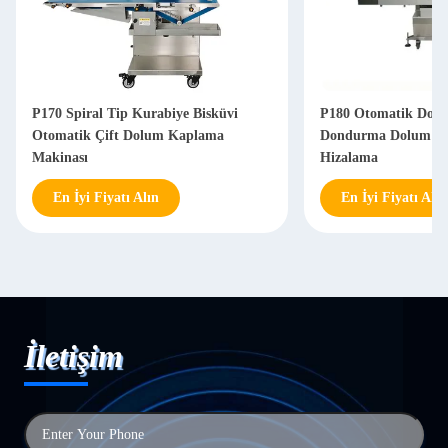
P170 Spiral Tip Kurabiye Bisküvi
P180 Otomatik Doub
Otomatik Çift Dolum Kaplama
Dondurma Dolum Mak
Makinası
Hizalama
En İyi Fiyatı Alın
En İyi Fiyatı Alın
İletişim