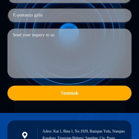
Sunmak
Adres: Kat 1, Bina 1, No.1929, Baziqiao Yolu, Nanqiao
Kasabası, Fengxian Bölgesi, Şanghay, Çin. Posta