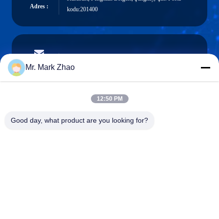
Adres :
kodu:201400
papaind@papamachine.com
e-posta
Mr. Mark Zhao
12:50 PM
0086-13818681174
Good day, what product are you looking for?
Telefon :
Shanghai Papa Industrial Co.,LTD