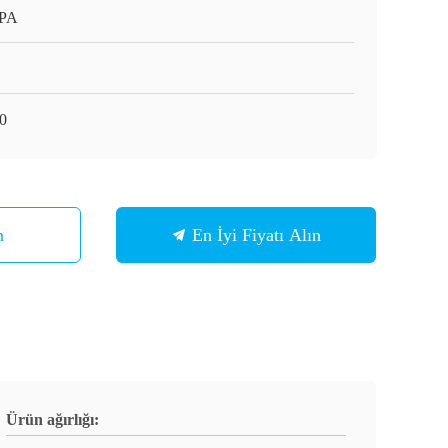
APA
0
n
En İyi Fiyatı Alın
Ürün ağırlığı: