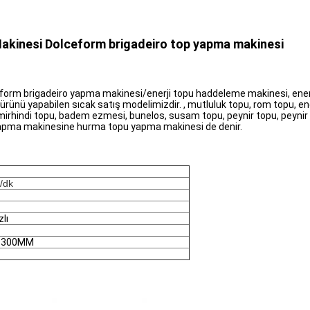
Makinesi Dolceform brigadeiro top yapma makinesi
orm brigadeiro yapma makinesi/enerji topu haddeleme makinesi, enerji t
rünü yapabilen sıcak satış modelimizdir. , mutluluk topu, rom topu, ene
, demirhindi topu, badem ezmesi, bunelos, susam topu, peynir topu, peynir
 yapma makinesine hurma topu yapma makinesi de denir.
/dk
zlı
1300MM