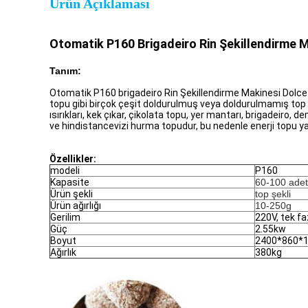
Ürün Açıklaması
Otomatik P160 Brigadeiro Rin Şekillendirme 
Tanım:
Otomatik P160 brigadeiro Rin Şekillendirme Makinesi Dolcef
topu gibi birçok çeşit doldurulmuş veya doldurulmamış top ü
ısırıkları, kek çıkar, çikolata topu, yer mantarı, brigadeiro
ve hindistancevizi hurma topudur, bu nedenle enerji topu
Özellikler:
modeli
P160
Kapasite
60-100 adet
Ürün şekli
top şekli
Ürün ağırlığı
10-250g
Gerilim
220V, tek fa
Güç
2.55kw
Boyut
2400*860*
Ağırlık
380kg