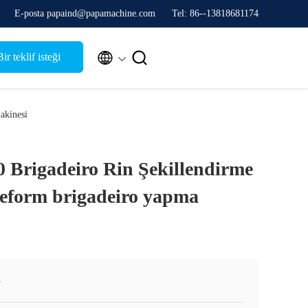
E-posta papaind@papamachine.com
Tel: 86--13818681174


ir teklif isteği
akinesi
 Brigadeiro Rin Şekillendirme
eform brigadeiro yapma
N