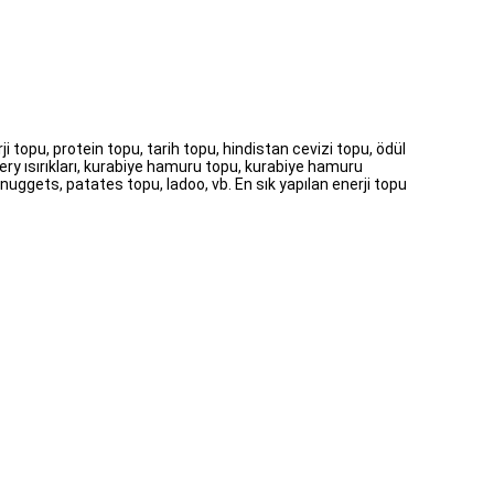
opu, protein topu, tarih topu, hindistan cevizi topu, ödül
ry ısırıkları, kurabiye hamuru topu, kurabiye hamuru
 nuggets, patates topu, ladoo, vb. En sık yapılan enerji topu