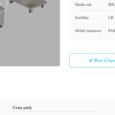
Marka adı
iP
Sertifika
CE
Model numarası
P16
Bize Ulaşı
Ürün şekli: