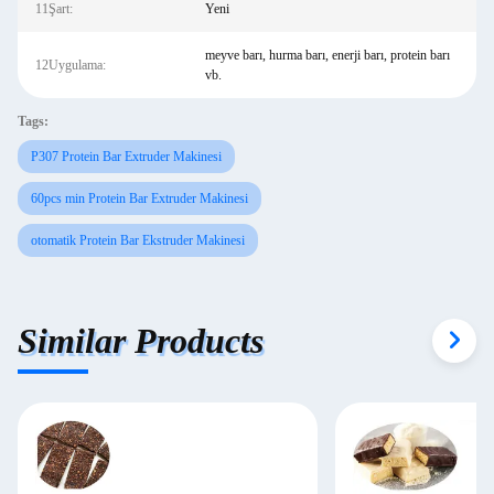
11Şart:
Yeni
meyve barı, hurma barı, enerji barı, protein barı
12Uygulama:
vb.
Tags:
P307 Protein Bar Extruder Makinesi
60pcs min Protein Bar Extruder Makinesi
otomatik Protein Bar Ekstruder Makinesi
Similar Products