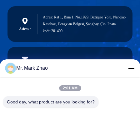
Adres: Kat 1, Bina 1, No.1929, Baziqiao Yolu, Nanqiao
Kasabası, Fengxian Bölgesi, Şanghay, Çin. Posta
Adres :
kodu:201400
papaind@papamachine.com
e-posta
Mr. Mark Zhao
2:01 AM
0086-13818681174
Good day, what product are you looking for?
Telefon :