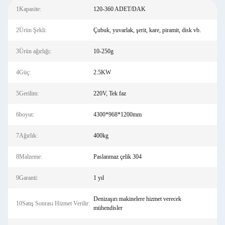
1Kapasite:
120-360 ADET/DAK
2Ürün Şekli:
Çubuk, yuvarlak, şerit, kare, piramit, disk vb.
3Ürün ağırlığı:
10-250g
4Güç:
2.5KW
5Gerilim:
220V, Tek faz
6boyut:
4300*968*1200mm
7Ağırlık:
400kg
8Malzeme:
Paslanmaz çelik 304
9Garanti:
1 yıl
Denizaşırı makinelere hizmet verecek
10Satış Sonrası Hizmet Verilir:
mühendisler