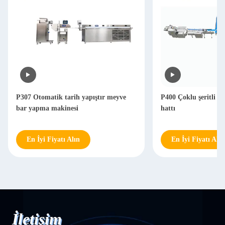
tik tarih yapıştır meyve
P400 Çoklu şeritli protein bar üretim
 makinesi
hattı
Fiyatı Alın
En İyi Fiyatı Alın
İletişim