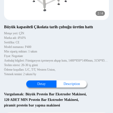
3
/
4
Büyük kapasiteli Çikolata tarih çubuğu üretim hattı
Menşe yeri: ÇİN
Marka adı: iPAPA
Sertifika: CE
Model numarası: P400
Min sipariş miktarı: 1 takım
Fiyat: Negotiate
Ambalaj bilgileri: Fümigasyon içermeyen ahşap kutu, 1400*850*1490mm, 3150*850*1680mm
Teslim süresi: 20-30 iş günü
Ödeme koşulları: L/C, T/T, Western Union,
Yetenek temini: 2 takım/Ay
Detay
Description
Vurgulamak:
Büyük Protein Bar Ekstruder Makinesi
,
120 ADET MIN Protein Bar Ekstruder Makinesi
,
piramit protein bar yapma makinesi