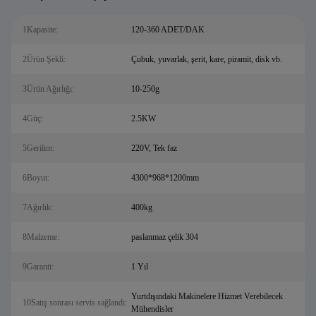
1Kapasite:
120-360 ADET/DAK
2Ürün Şekli:
Çubuk, yuvarlak, şerit, kare, piramit, disk vb.
3Ürün Ağırlığı:
10-250g
4Güç:
2.5KW
5Gerilim:
220V, Tek faz
6Boyut:
4300*968*1200mm
7Ağırlık:
400kg
8Malzeme:
paslanmaz çelik 304
9Garanti:
1 Yıl
Yurtdışındaki Makinelere Hizmet Verebilecek
10Satış sonrası servis sağlandı:
Mühendisler