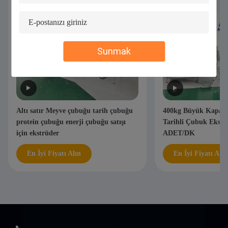
Sunmak
Altı satır Meyve çubuğu tarih çubuğu
400kg Büyük Kapasite
protein çubuğu enerji çubuğu satışı
Tarihli Çubuk Ekstr
için ekstrüder
ADET/DK
En İyi Fiyatı Alın
En İyi Fiyatı Alın