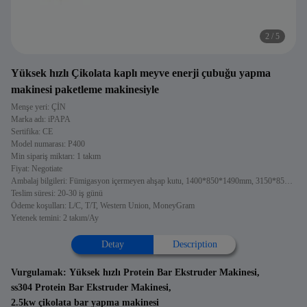
2
/
5
Yüksek hızlı Çikolata kaplı meyve enerji çubuğu yapma
makinesi paketleme makinesiyle
Menşe yeri: ÇİN
Marka adı: iPAPA
Sertifika: CE
Model numarası: P400
Min sipariş miktarı: 1 takım
Fiyat: Negotiate
Ambalaj bilgileri: Fümigasyon içermeyen ahşap kutu, 1400*850*1490mm, 3150*850*1680mm
Teslim süresi: 20-30 iş günü
Ödeme koşulları: L/C, T/T, Western Union, MoneyGram
Yetenek temini: 2 takım/Ay
Detay
Description
Vurgulamak:
Yüksek hızlı Protein Bar Ekstruder Makinesi
,
ss304 Protein Bar Ekstruder Makinesi
,
2.5kw çikolata bar yapma makinesi