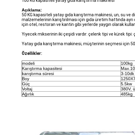
100 KG kapasiteli yatay gıda karıştırma makinesi
Açıklama:
50 KG kapasiteli yatay gıda karıştırma makinesi, un, su ve d
malzemelerinin karıştırılması için gıda üretim hattında ayrı o
için otel, restoran ve kantin gibi yerlerde yaygın olarak kulla
Yiyecek mikserinin iki çeşidi vardır: çelenk tipi ve kürek ti
Yatay gıda karıştırma makinesi, müşterinin seçmesi için 50KG
Özellikler:
modeli
100kg
Karıştırma kapasitesi
Max.1
karıştırma süresi
3-10dk
Boy
1250X
Güç
5.5kw
Voltaj
380V, ü
Ağırlık
485kg