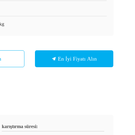
kg
n
En İyi Fiyatı Alın
karıştırma süresi: