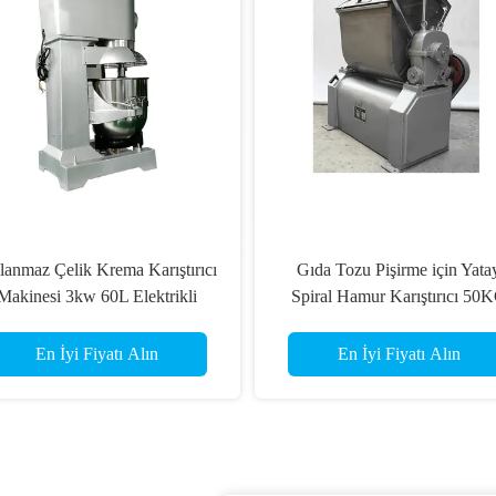
şirme için Yatay
Paslanmaz Çelik 100kg Elektrikli
 Karıştırıcı 50KG
Mutfak Mikseri 240L Hamur
 Karıştırıcılar
Yoğurma Makinesi
Fiyatı Alın
En İyi Fiyatı Alın