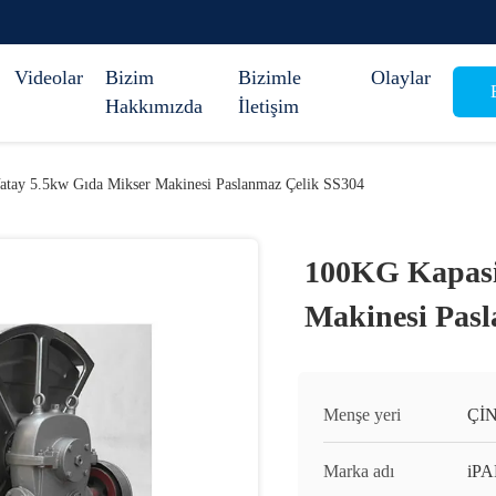
Videolar
Bizim
Bizimle
Olaylar
B
Hakkımızda
İletişim
atay 5.5kw Gıda Mikser Makinesi Paslanmaz Çelik SS304
100KG Kapasit
Makinesi Pasl
Menşe yeri
Çİ
Marka adı
iP