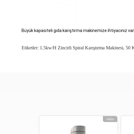
Büyük kapasiteli gıda karıştırma makinemize ihtiyacınız va
Etiketler:
1.5kw/h Zincirli Spiral Karıştırma Makinesi
,
50 K
video