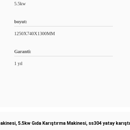
5.5kw
boyut:
1250X740X1300MM
Garanti:
1 yıl
Makinesi
,
5.5kw Gıda Karıştırma Makinesi
,
ss304 yatay karışt