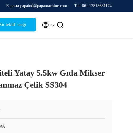
E-posta papaind@papamachine.com
Tel: 86--13818681174


ir teklif isteği
eli Yatay 5.5kw Gıda Mikser
anmaz Çelik SS304
N
APA