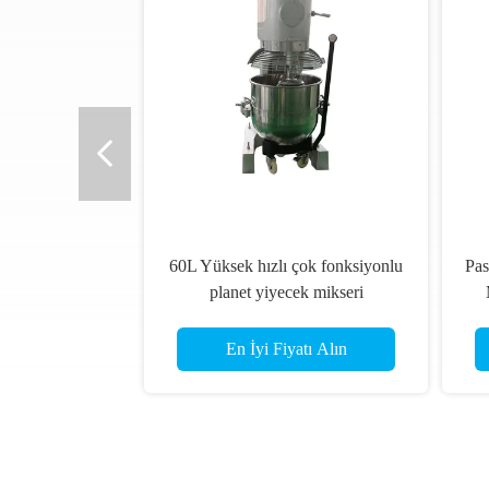
nlu
Paslanmaz Çelik Krema Karıştırıcı
Gıda Tozu Pi
Makinesi 3kw 60L Elektrikli
Spiral Hamur
Kırbaçlama Makinesi
Elektrikli
En İyi Fiyatı Alın
En İyi 