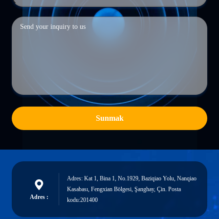
Sunmak
Adres: Kat 1, Bina 1, No.1929, Baziqiao Yolu, Nanqiao
Kasabası, Fengxian Bölgesi, Şanghay, Çin. Posta
Adres :
kodu:201400