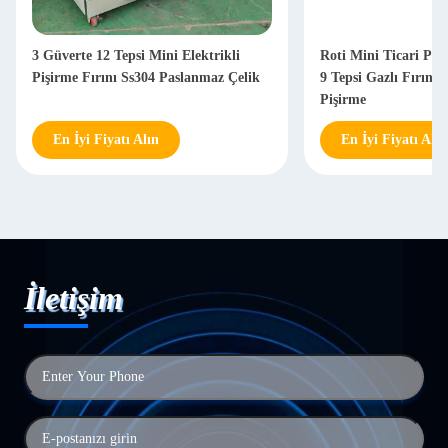
3 Güverte 12 Tepsi Mini Elektrikli
Roti Mini Ticari Pişi
Pişirme Fırını Ss304 Paslanmaz Çelik
9 Tepsi Gazlı Fırın 
Pişirme
En İyi Fiyatı Alın
En İyi Fiyatı Alın
İletişim