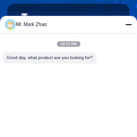
papaind@papamachine.com
e-posta
Mr. Mark Zhao
10:57 PM
0086-13818681174
Good day, what product are you looking for?
Telefon :
Shanghai Papa Industrial Co.,LTD