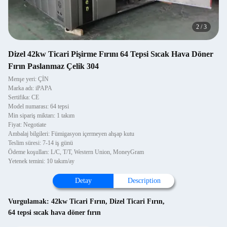
2
/
3
Dizel 42kw Ticari Pişirme Fırını 64 Tepsi Sıcak Hava Döner
Fırın Paslanmaz Çelik 304
Menşe yeri: ÇİN
Marka adı: iPAPA
Sertifika: CE
Model numarası: 64 tepsi
Min sipariş miktarı: 1 takım
Fiyat: Negotiate
Ambalaj bilgileri: Fümigasyon içermeyen ahşap kutu
Teslim süresi: 7-14 iş günü
Ödeme koşulları: L/C, T/T, Western Union, MoneyGram
Yetenek temini: 10 takım/ay
Detay
Description
Vurgulamak:
42kw Ticari Fırın
,
Dizel Ticari Fırın
,
64 tepsi sıcak hava döner fırın