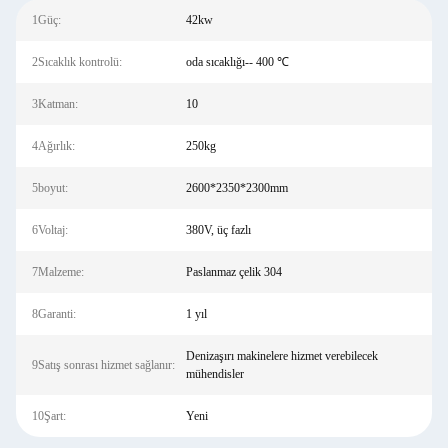
1Güç:
42kw
2Sıcaklık kontrolü:
oda sıcaklığı-- 400 ℃
3Katman:
10
4Ağırlık:
250kg
5boyut:
2600*2350*2300mm
6Voltaj:
380V, üç fazlı
7Malzeme:
Paslanmaz çelik 304
8Garanti:
1 yıl
Denizaşırı makinelere hizmet verebilecek
9Satış sonrası hizmet sağlanır:
mühendisler
10Şart:
Yeni