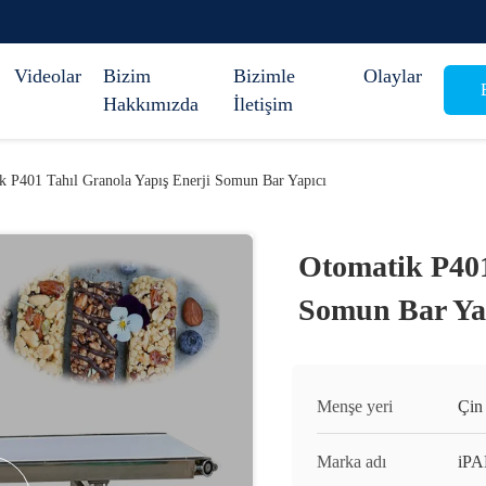
Videolar
Bizim
Bizimle
Olaylar
B
Hakkımızda
İletişim
k P401 Tahıl Granola Yapış Enerji Somun Bar Yapıcı
Otomatik P401
Somun Bar Ya
Menşe yeri
Çin
Marka adı
iP