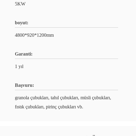
5KW
boyut:
4800*920*1200mm
Garanti:
1 yıl
Başvuru:
granola çubukları, tahıl çubukları, müsli çubukları,
fıstık çubukları, pirinç çubukları vb.