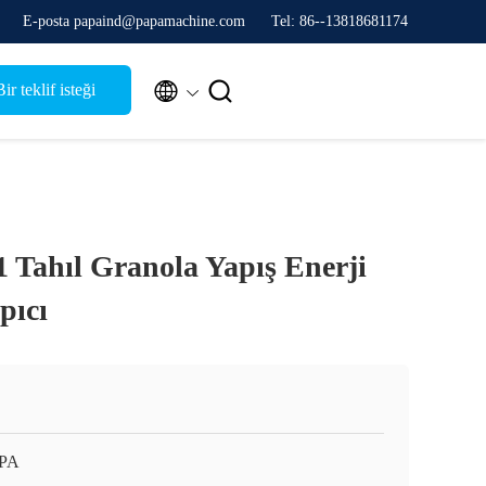
E-posta papaind@papamachine.com
Tel: 86--13818681174


ir teklif isteği
 Tahıl Granola Yapış Enerji
pıcı
APA