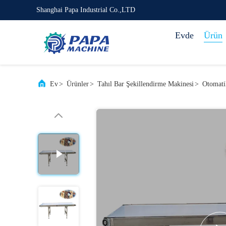
Shanghai Papa Industrial Co.,LTD
Evde
Ürün
Ev
>
Ürünler
>
Tahıl Bar Şekillendirme Makinesi
>
Otomati