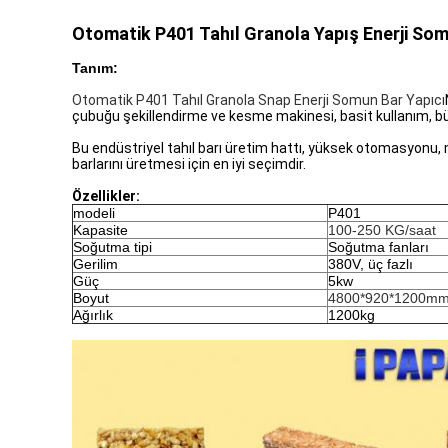
Otomatik P401 Tahıl Granola Yapış Enerji Som
Tanım:
Otomatik P401 Tahıl Granola Snap Enerji Somun Bar Yapıcı
çubuğu şekillendirme ve kesme makinesi, basit kullanım, b
Bu endüstriyel tahıl barı üretim hattı, yüksek otomasyonu, mak
barlarını üretmesi için en iyi seçimdir.
Özellikler:
modeli
P401
Kapasite
100-250 KG/saat
Soğutma tipi
Soğutma fanları
Gerilim
380V, üç fazlı
Güç
5kw
Boyut
4800*920*1200m
Ağırlık
1200kg