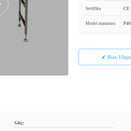
Sertifika
CE
Model numarası
P40
Bize Ulaşı
Güç: