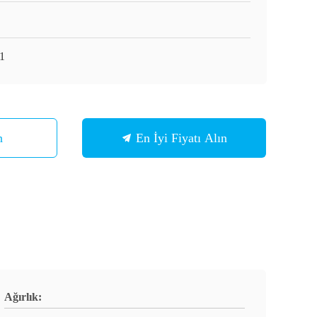
1
n
En İyi Fiyatı Alın
Ağırlık: