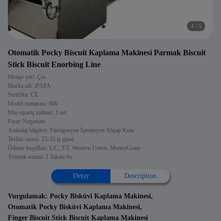
4
/
5
Otomatik Pocky Biscuit Kaplama Makinesi Parmak Biscuit
Stick Biscuit Enorbing Line
Menşe yeri: Çin
Marka adı: iPAPA
Sertifika: CE
Model numarası: 600
Min sipariş miktarı: 1 set
Fiyat: Negotiate
Ambalaj bilgileri: Fümigasyon İçermeyen Ahşap Kutu
Teslim süresi: 25-35 iş günü
Ödeme koşulları: L/C, T/T, Western Union, MoneyGram
Yetenek temini: 2 Takım/Ay
Detay
Description
Vurgulamak:
Pocky Bisküvi Kaplama Makinesi
,
Otomatik Pocky Bisküvi Kaplama Makinesi
,
Finger Biscuit Stick Biscuit Kaplama Makinesi