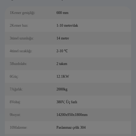
1Kemer genişliği:
600 mm
2Kemer hızı:
1-10 metre/dak
3tünel uzunluğu:
14 metre
4tünel sıcaklığı:
2-10 ℃
5Buzdolabı:
2 takım
6Güç:
12.1KW
7Ağırlık:
2000kg
8Voltaj:
380V, Üç fazlı
9boyut:
14200x950x1800mm
10Malzeme:
Paslanmaz çelik 304