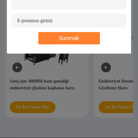
Sunmak
Endüstriyel Dondurma Tüneli Çikolata
Eritme tanklı otomat
Giydirme Hattı
Çikolata Kaplama M
En İyi Fiyatı Alın
En İyi Fiyatı Alın